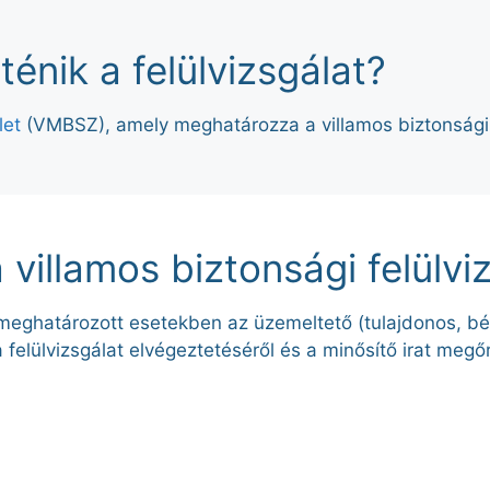
ténik a felülvizsgálat?
let
(VMBSZ), amely meghatározza a villamos biztonsági 
villamos biztonsági felülvi
l meghatározott esetekben az üzemeltető (tulajdonos, b
felülvizsgálat elvégeztetéséről és a minősítő irat megő