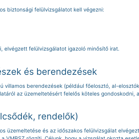
 biztonsági felülvizsgálatot kell végezni:
lvégzett felülvizsgálatot igazoló minősítő irat.
részek és berendezések
 villamos berendezések (például főelosztó, al-elosztók
latáról az üzemeltetésért felelős köteles gondoskodni, 
ölcsődék, rendelők)
s üzemeltetése és az időszakos felülvizsgálat elvégez
a VMBSZ rögzíti. Célunk, hogy a vizsgálat okozta eset