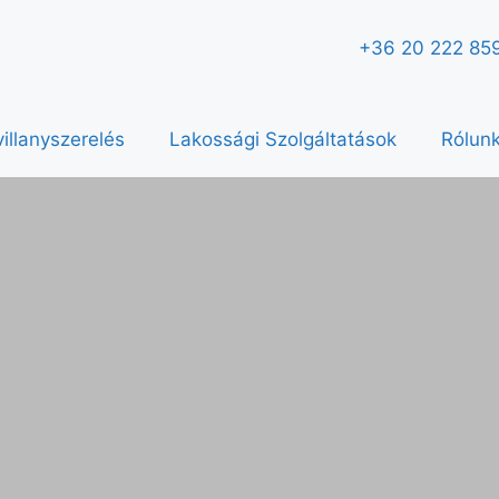
+36 20 222 85
illanyszerelés
Lakossági Szolgáltatások
Rólun