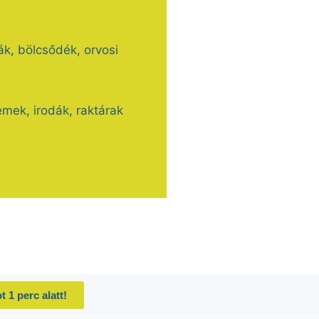
k, bölcsődék, orvosi
emek, irodák, raktárak
t 1 perc alatt!