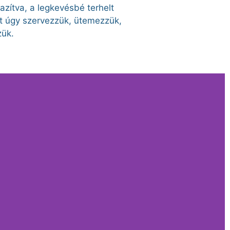
zítva, a legkevésbé terhelt
t úgy szervezzük, ütemezzük,
zük.