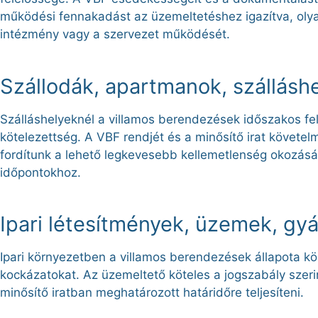
működési fennakadást az üzemeltetéshez igazítva, olya
intézmény vagy a szervezet működését.
Szállodák, apartmanok, szállásh
Szálláshelyeknél a villamos berendezések időszakos fe
kötelezettség. A VBF rendjét és a minősítő irat követ
fordítunk a lehető legkevesebb kellemetlenség okozásár
időpontokhoz.
Ipari létesítmények, üzemek, gyá
Ipari környezetben a villamos berendezések állapota k
kockázatokat. Az üzemeltető köteles a jogszabály szeri
minősítő iratban meghatározott határidőre teljesíteni.