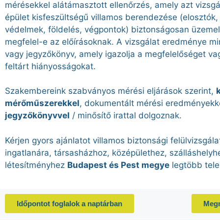
mérésekkel alátámasztott ellenőrzés, amely azt vizsgá
épület kisfeszültségű villamos berendezése (elosztók,
védelmek, földelés, végpontok) biztonságosan üzemel
megfelel-e az előírásoknak. A vizsgálat eredménye min
vagy jegyzőkönyv, amely igazolja a megfelelőséget vag
feltárt hiányosságokat.
Szakembereink szabványos mérési eljárások szerint,
k
mérőműszerekkel
, dokumentált mérési eredményekk
jegyzőkönyvvel
/ minősítő irattal dolgoznak.
Kérjen gyors ajánlatot villamos biztonsági felülvizsgála
ingatlanára, társasházhoz, középülethez, szálláshelyhe
létesítményhez
Budapest és Pest megye
legtöbb tele
Időpontot foglalok a naptárban
Megn