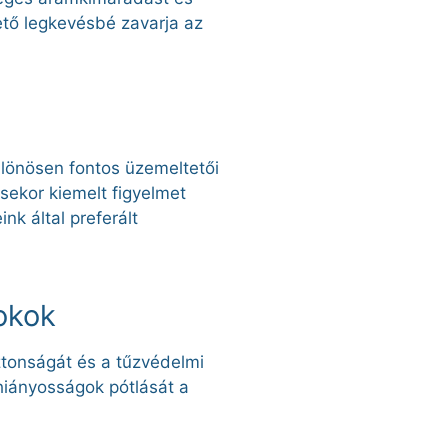
ető legkevésbé zavarja az
ülönösen fontos üzemeltetői
ésekor kiemelt figyelmet
k által preferált
nokok
ztonságát és a tűzvédelmi
 hiányosságok pótlását a