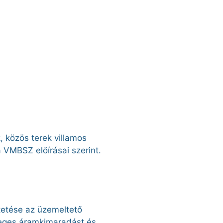
, közös terek villamos
a VMBSZ előírásai szerint.
tetése az üzemeltető
leges áramkimaradást és