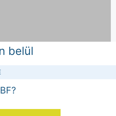
n belül
E
VBF?