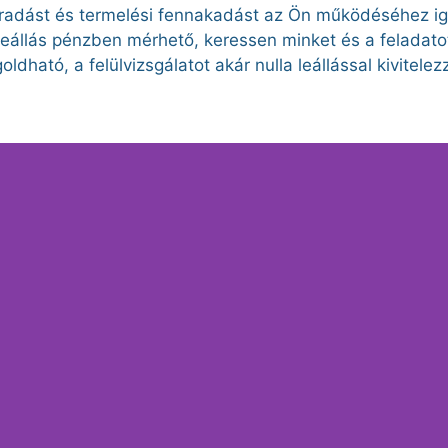
aradást és termelési fennakadást az Ön működéséhez iga
eállás pénzben mérhető, keressen minket és a feladato
dható, a felülvizsgálatot akár nulla leállással kivitelez