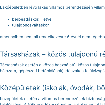
Lakóépületben lévő lakás villamos berendezésén villamos
bérbeadáskor, illetve
tulajdonosváltáskor,
amennyiben nem áll rendelkezésre 6 évnél nem régebbi, e
Társasházak – közös tulajdonú 
Társasházak esetén a közös használatú, közös tulajdonú
hálózata, gépészeti betáplálások) időszakos felülvizsgá
Középületek (iskolák, óvodák, b
Középületek esetén a villamos berendezések biztonságo
felelőssége. A VBF esedékességeit és a dokumentálást 