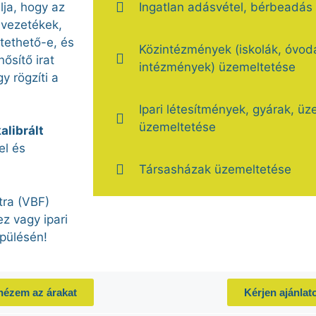
lja, hogy az
Ingatlan adásvétel, bérbeadás
 vezetékek,
tethető-e, és
Közintézmények (iskolák, óvodá
ősítő irat
intézmények) üzemeltetése
y rögzíti a
Ipari létesítmények, gyárak, üz
üzemeltetése
alibrált
el és
Társasházak üzemeltetése
tra (VBF)
z vagy ipari
pülésén!
ézem az árakat
Kérjen ajánlato