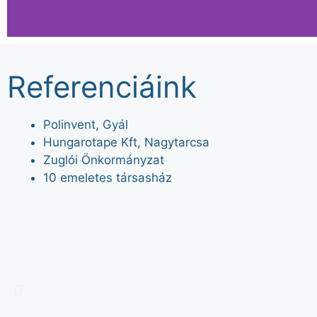
ISO
Referenciáink
Polinvent, Gyál
Minőségirá
Hungarotape Kft, Nagytarcsa
Zuglói Önkormányzat
tanúsítv
10 emeletes társasház