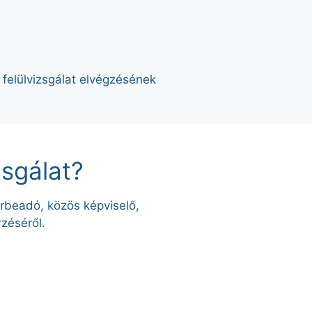
felülvizsgálat elvégzésének
zsgálat?
érbeadó, közös képviselő,
rzéséről.