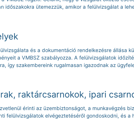
n időszakokra ütemezzük, amikor a felülvizsgálat a leh
elyek
lülvizsgálata és a dokumentáció rendelkezésre állása k
elményeit a VMBSZ szabályozza.
A felülvizsgálatok időzít
a, így szakembereink rugalmasan igazodnak az ügyfelein
rak, raktárcsarnokok, ipari csar
özvetlenül érinti az üzembiztonságot, a munkavégzés bi
nti felülvizsgálatok elvégeztetéséről gondoskodni, és a