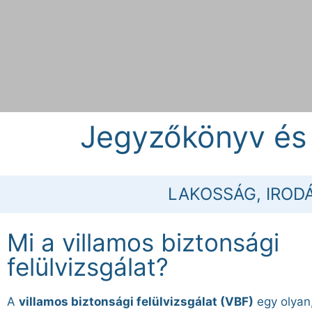
Jegyzőkönyv és
Villamos bizto
felülvizsgálat
LAKOSSÁG, IROD
Mi a villamos biztonsági
felülvizsgálat?
Időpontot foglalok a naptárban
A
villamos biztonsági felülvizsgálat (VBF)
egy olyan