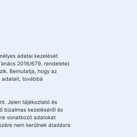
emélyes adatai kezelését
 Tanács 2016/679. rendelete)
zik. Bemutatja, hogy az
 adatait, továbbá
t. Jelen tájékoztató és
nő bizalmas kezeléséről és
Önre vonatkozó adatokat
részére nem kerülnek átadásra