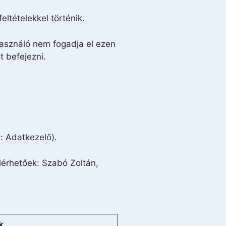
ltételekkel történik.
használó nem fogadja el ezen
t befejezni.
: Adatkezelő).
lérhetőek: Szabó Zoltán,
k