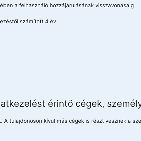
etében a felhasználó hozzájárulásának visszavonásáig
kezéstől számított 4 év
atkezelést érintő cégek, személ
ét. A tulajdonoson kívül más cégek is részt vesznek a s