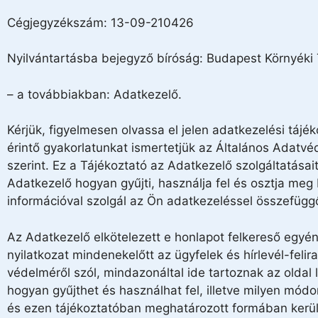
Cégjegyzékszám: 13-09-210426
Nyilvántartásba bejegyző bíróság: Budapest Környéki
– a továbbiakban: Adatkezelő.
Kérjük, figyelmesen olvassa el jelen adatkezelési táj
érintő gyakorlatunkat ismertetjük az Általános Adatv
szerint. Ez a Tájékoztató az Adatkezelő szolgáltatása
Adatkezelő hogyan gyűjti, használja fel és osztja me
információval szolgál az Ön adatkezeléssel összefüggő „
Az Adatkezelő elkötelezett e honlapot felkereső egyé
nyilatkozat mindenekelőtt az ügyfelek és hírlevél-feli
védelméről szól, mindazonáltal ide tartoznak az oldal 
hogyan gyűjthet és használhat fel, illetve milyen mód
és ezen tájékoztatóban meghatározott formában kerül