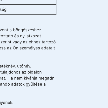
ség
iszont a böngészéshez
koztató és nyilatkozat
zerint vagy az ehhez tartozó
osa az Ön személyes adatait
etéknév, utónév,
tulajdonos az oldalon
kat. Ha nem kívánja megadni
dandó adatok gyűjtése a
gyenek.