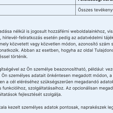
Összes tevékeny
ása nélkül is jogosult hozzáférni weboldalainkhoz, v
 hírlevél-feliratkozás esetén pedig az adatvédelmi tájé
mely közvetett vagy közvetlen módon, azonosító szám s
onatkozik. Abban az esetben, hogyha az oldal Tulajdon
ssel történik.
ítségével az Ön személye beazonosítható, például: vez
Az Ön személyes adatait önkéntesen megadott módon, a 
tben a cél eléréséhez szükségszerűen megadandó adato
 funkcióihoz, szolgáltatásaihoz. Az opcionálisan mega
tatások fejlesztését szolgálja.
tala kezelt személyes adatok pontosak, naprakészek le