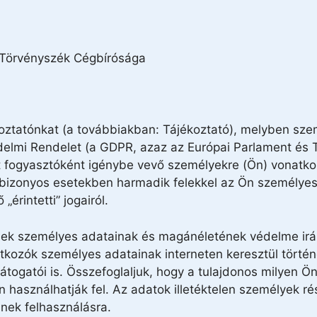
 Törvényszék Cégbírósága
ékoztatónkat (a továbbiakban: Tájékoztató), melyben sz
édelmi Rendelet (a GDPR, azaz az Európai Parlament és
it fogyasztóként igénybe vevő személyekre (Ön) vonatko
g bizonyos esetekben harmadik felekkel az Ön személyes
érintetti” jogairól.
nek személyes adatainak és magánéletének védelme irán
ratkozók személyes adatainak interneten keresztül törté
látogatói is. Összefoglaljuk, hogy a tulajdonos milyen 
on használhatják fel. Az adatok illetéktelen személyek 
nek felhasználásra.