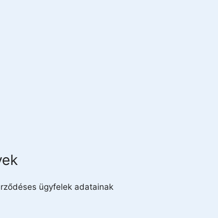
yek
zerződéses ügyfelek adatainak