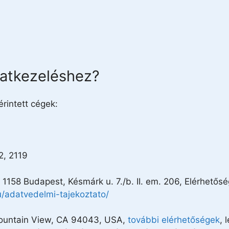
atkezeléshez?
rintett cégek:
2, 2119
, 1158 Budapest, Késmárk u. 7./b. II. em. 206, Elérhető
hu/adatvedelmi-tajekoztato/
ountain View, CA 94043, USA,
további elérhetőségek
, 