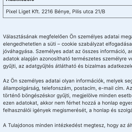
Pixel Liget Kft. 2216 Bénye, Pilis utca 21/B
Választásának megfelelően Ön személyes adatai megad
elengedhetetlen a süti – cookie szabályzat elfogadása,
jóváhagyása. Személyes adat az összes információ, a
adatok alapján azonosítható természetes személyre v
gyűjti, az adatgyűjtés átlátható és bizalmas adatkezelé
Az Ön személyes adatai olyan információk, melyek seg
állampolgárság, telefonszám, postacím, e-mail cím. 
történő böngészéskor gyűjti, megjelölve minden ese
ezen adatokat, akkor nem férhet hozzá a honlap egyes
felhasználói igények megismerését, a honlap és szolgál
A Tulajdonos minden intézkedést megtesz, hogy az ál