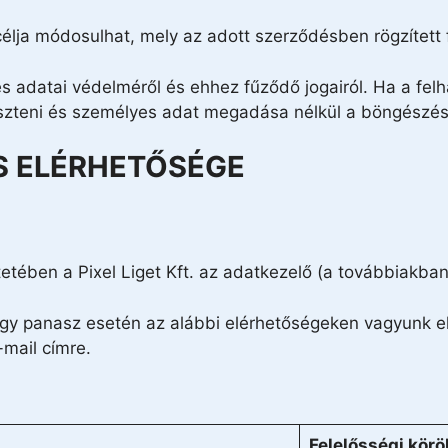
ja módosulhat, mely az adott szerződésben rögzített fe
s adatai védelméről és ehhez fűződő jogairól. Ha a fel
geszteni és személyes adat megadása nélkül a böngészés
S ELÉRHETŐSÉGE
etében a Pixel Liget Kft. az adatkezelő (a továbbiakban
vagy panasz esetén az alábbi elérhetőségeken vagyunk e
mail címre.
Felelősségi körö