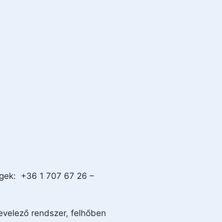
ségek: +36 1 707 67 26 –
levelező rendszer, felhőben